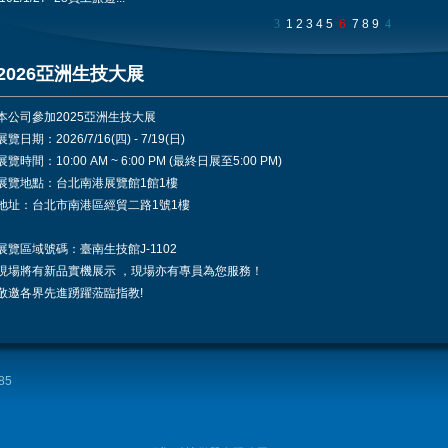
3
1
2
3
4
5
6
7
8
9
4
2026亞洲生技大展
本公司參加2025亞洲生技大展
展覽日期：2026/7/16(四) - 7/19(日)
展覽時間：10:00 AM ~ 6:00 PM (最終日展至5:00 PM)
展覽地點：台北南港展覽館1館1樓
地址：台北市南港區經貿二路1號1樓
展覽區域號碼：臺南生技館J-1102
現場將有新品實機展示 ，現場亦有專員為您服務！
敬邀各界先進踴躍蒞臨指教!
85