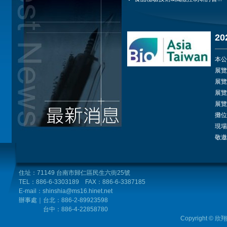
2
本公
展覽日
展覽時
展覽
展覽
攤位
現場
敬邀
住址：71149 台南市歸仁區民生六街25號
TEL：886-6-3303189 FAX：886-6-3387185
E-mail：shinshia@ms16.hinet.net
辦事處｜台北
：886-2-89923598
台中：
886-4
-22858780
Copyright © 欣